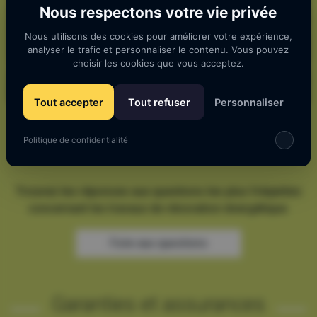
Nous respectons votre vie privée
Nous utilisons des cookies pour améliorer votre expérience,
analyser le trafic et personnaliser le contenu. Vous pouvez
choisir les cookies que vous acceptez.
Tout accepter
Tout refuser
Personnaliser
Politique de confidentialité
Foire aux questions
Trouvez les réponses aux questions les plus fréqentes
concernant les travaux de rénovation énergétique.
Foire aux questions
Garanties et assurances